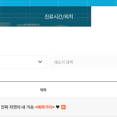
진료시간/위치
제목
 진짜 자연의 내 가슴 <
배파가리
> ♥