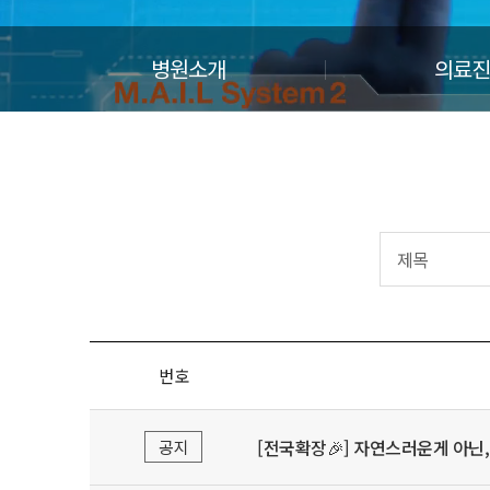
병원소개
의료진
번호
[전국확장🎉] 자연스러운게 아닌,
공지