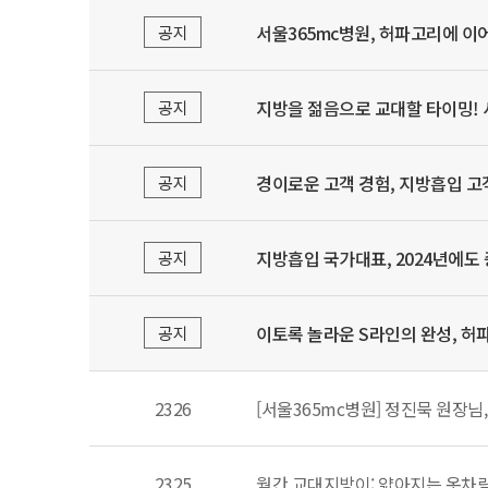
서울365mc병원, 허파고리에 이
공지
지방을 젊음으로 교대할 타이밍! 
공지
경이로운 고객 경험, 지방흡입 고객
공지
지방흡입 국가대표, 2024년에도 증
공지
이토록 놀라운 S라인의 완성, 허파
공지
2326
[서울365mc병원] 정진묵 원장님,
2325
월간 교대지방이: 얇아지는 옷차림 