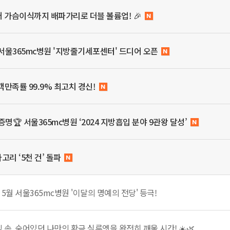
어 가슴이식까지 배파가리로 더블 볼륨업! 🎉
서울365mc병원 '지방줄기세포센터' 드디어 오픈
만족률 99.9% 최고치 경신!
명🏆 서울365mc병원 ‘2024 지방흡입 분야 9관왕 달성’
고리 ‘5천 건’ 돌파
 5월 서울365mc병원 '이달의 명예의 전당' 등극!
속, 숨어있던 나만의 황금 실루엣을 완전히 깨울 시간! ☀️🌿