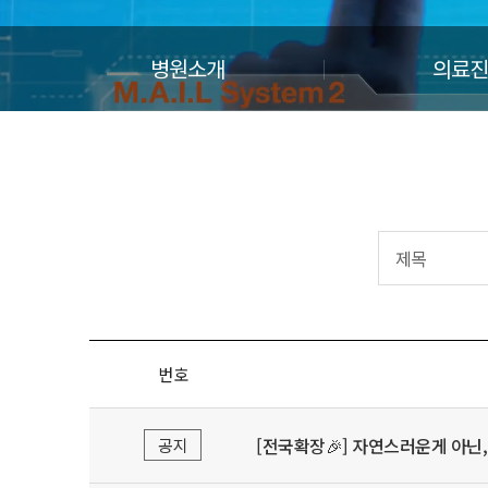
병원소개
의료진
번호
[전국확장🎉] 자연스러운게 아닌,
공지