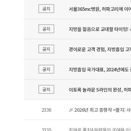
서울365mc병원, 허파고리에 이
공지
지방을 젊음으로 교대할 타이밍! 
공지
경이로운 고객 경험, 지방흡입 고객
공지
지방흡입 국가대표, 2024년에도 증
공지
이토록 놀라운 S라인의 완성, 허파
공지
2336
🎉 2026년 최고 흥행작 <줄지: 
2335
히어로 줄지&빌런들의 귀여운 이