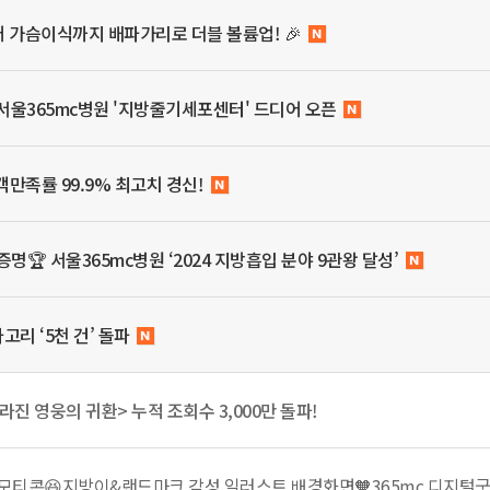
어 가슴이식까지 배파가리로 더블 볼륨업! 🎉
서울365mc병원 '지방줄기세포센터' 드디어 오픈
만족률 99.9% 최고치 경신!
명🏆 서울365mc병원 ‘2024 지방흡입 분야 9관왕 달성’
고리 ‘5천 건’ 돌파
사라진 영웅의 귀환> 누적 조회수 3,000만 돌파!
모티콘😆지방이&랜드마크 감성 일러스트 배경화면🧡365mc 디지털