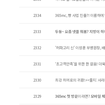
2334
365mc, 빵 사업 진출?! 이름하여 
2333
두둥~ 요즘 넷플 뭐봄? 지방이 히
2332
'허파고리 신' 이성훈 부병원장, 
2331
‘초고객만족’을 위한 한 걸음! 
2330
최강 히어로의 귀환!⚡<줄지: 사라
2329
365mc 첫 방문
이라면?
모바일 