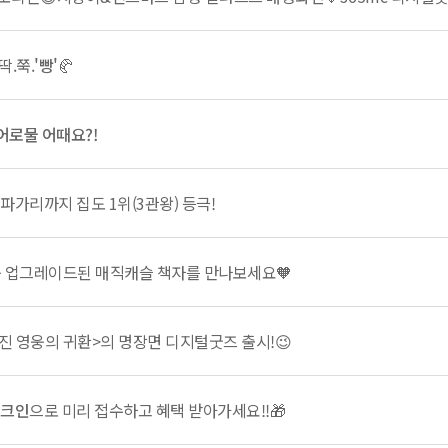
딱.쭉.
'빵'
🥐
어로물 어때요?!
배파가리까지 집도 1위(3관왕) 등극!
더욱 업그레이드된 매직캐슬 책자를 만나보세요🧡
진 영웅의 귀환>의 명장면 디지털굿즈 출시!😉
체크인
으로 미리 접수하고 혜택 받아가세요!!🎁