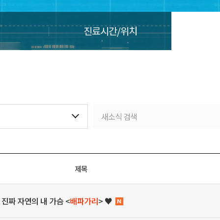
진료시간/위치
제목
 진짜 자연의 내 가슴 <
배파가리
> ♥