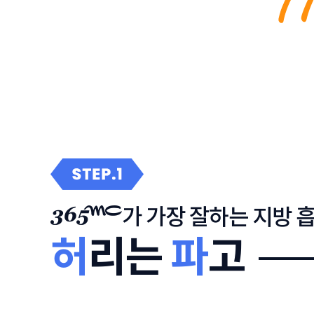
가 가장 잘하는 지방 
허
리는
파
고