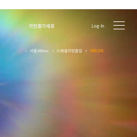
지방줄기세포
Log-In
서울365mc
스페셜지방흡입
허파고리