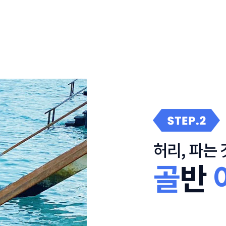
허리, 파는
골
반