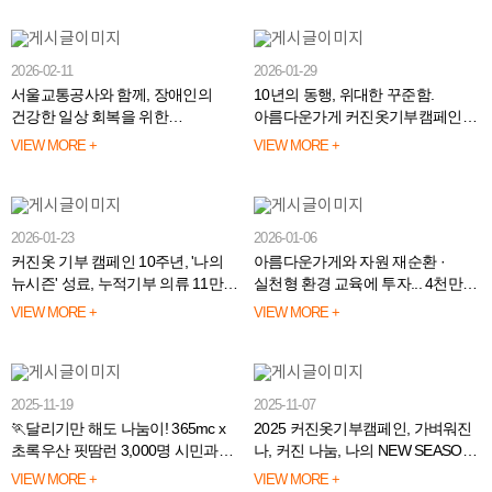
2026-02-11
2026-01-29
서울교통공사와 함께, 장애인의
10년의 동행, 위대한 꾸준함.
건강한 일상 회복을 위한
아름다운가게 커진옷기부캠페인
아트건강기부계단 기부금 전달
감사패 전달
VIEW MORE +
VIEW MORE +
완료
2026-01-23
2026-01-06
커진옷 기부 캠페인 10주년, '나의
아름다운가게와 자원 재순환 ·
뉴시즌' 성료, 누적기부 의류 11만
실천형 환경 교육에 투자... 4천만원
벌 돌파!
기부
VIEW MORE +
VIEW MORE +
2025-11-19
2025-11-07
🏃달리기만 해도 나눔이! 365mc x
2025 커진옷기부캠페인, 가벼워진
초록우산 핏땀런 3,000명 시민과
나, 커진 나눔, 나의 NEW SEASON
함께 성료
시작합니다.
VIEW MORE +
VIEW MORE +