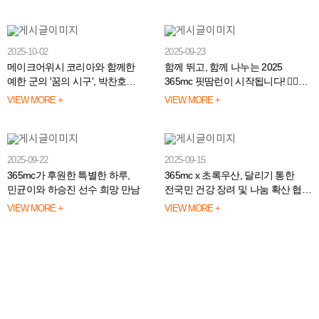
2025-10-02
2025-09-23
메이크어위시 코리아와 함께한
함께 뛰고, 함께 나누는 2025
예한 군의 '꿈의 시구', 박찬호
365mc 핏땀런이 시작됩니다! 🏃‍♂️🏃
선수와의 특별한 시간
🏃‍♂️🏃
VIEW MORE +
VIEW MORE +
2025-09-22
2025-09-15
365mc가 후원한 특별한 하루,
365mc x 초록우산, 달리기 통한
민균이와 하승진 선수 희망 만남
전국민 건강 장려 및 나눔 확산 협약
체결
VIEW MORE +
VIEW MORE +