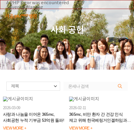
본문 바로가기
A PHP Error was encountered
Severity: Warning
Message: Invalid argument supplied for foreach()
Filename: _inc/header_body.php
Line Number: 108
Backtrace:
사회 공헌
File:
/home/suction/public_html/application/views/mobile/se
Line: 108
Function: _error_handler
File:
/home/suction/public_html/application/views/mobile/seo
Line: 295
Function: include
File:
/home/suction/public_html/application/core/MY_Control
Line: 113
Function: view
File:
/home/suction/public_html/application/controllers/365
Line: 54
Function: view_print
File: /home/suction/public_html/index.php
Line: 327
2026-03-09
2026-02-11
Function: require_once
사랑과 나눔을 이어온 365mc,
365mc, 비만 환자 간 건강 인식
사회공헌 누적 기부금 53억원 돌파!
제고 위해 한국베링거인겔하임과
맞손👏
VIEW MORE +
VIEW MORE +