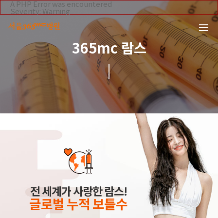
본문 바로가기
A PHP Error was encountered
Severity: Warning
Message: Invalid argument supplied for foreach()
Filename: _inc/header_body.php
Line Number: 108
Backtrace:
365mc 람스
File:
/home/suction/public_html/application/views/mobile/se
Line: 108
Function: _error_handler
File:
/home/suction/public_html/application/views/mobile/seo
Line: 295
Function: include
File:
/home/suction/public_html/application/core/MY_Control
Line: 113
Function: view
File:
/home/suction/public_html/application/controllers/lams
Line: 33
Function: view_print
File: /home/suction/public_html/index.php
Line: 327
Function: require_once
전 세계가 사랑한 람스!
글로벌 누적 보틀수