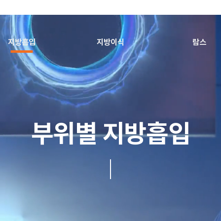
지방흡입
지방이식
람스
부위별 지방흡입