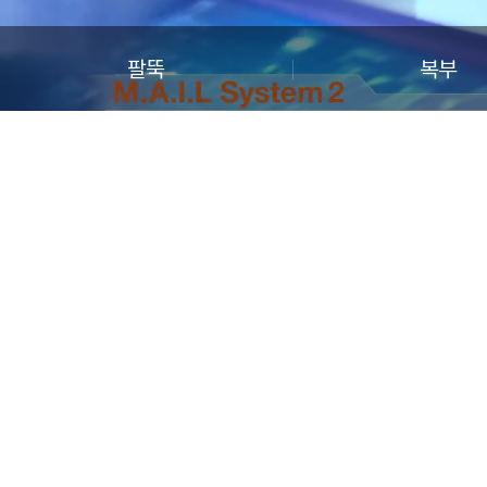
팔뚝
복부