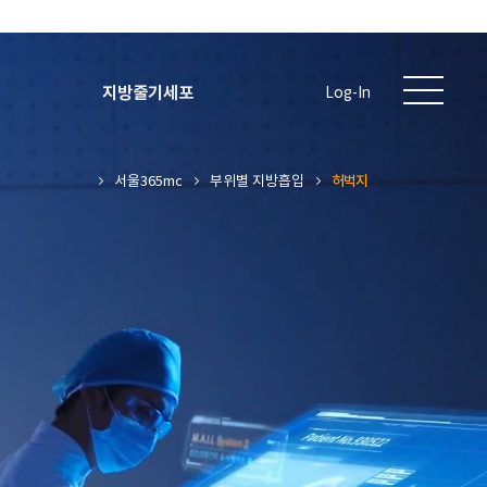
지방줄기세포
Log-In
서울365mc
부위별 지방흡입
허벅지