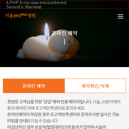
본문 바로가기
A PHP Error was encountered
Severity: Warning
Message: Invalid argument supplied for foreach()
Filename: _inc/header_body.php
Line Number: 108
Backtrace:
File:
/home/suction/public_html/application/views/mobile/se
온라인 예약
Line: 108
Function: _error_handler
File:
/home/suction/public_html/application/views/mobile/seo
Line: 295
Function: include
File:
/home/suction/public_html/application/core/MY_Control
Line: 113
Function: view
File:
/home/suction/public_html/application/controllers/book
온라인 예약
예약확인/삭제
Line: 121
Function: view_print
File: /home/suction/public_html/index.php
·
첫방문 고객님을 위한 '상담' 예약 전용 페이지입니다.
시술, 오렌지케어
Line: 327
Function: require_once
등의 예약은 아래 초고객만족센터로 문의주세요.
·
온라인예약이 마감된 경우 초고객만족센터로 문의주시면 실시간 가능
타임을 안내
받으실 수 있습니다.
·
미성년자인 경우 보호자(법정대리인)의 동의가 있어야 시술이