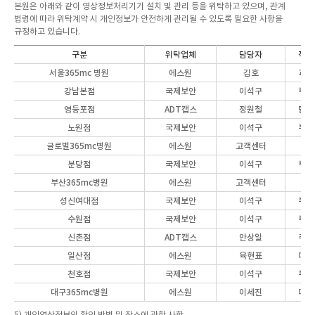
본원은 아래와 같이 영상정보처리기기 설치 및 관리 등을 위탁하고 있으며, 관계
법령에 따라 위탁계약 시 개인정보가 안전하게 관리될 수 있도록 필요한 사항을
규정하고 있습니다.
구분
위탁업체
담당자
직위
서울365mc 병원
에스원
김호
과장
강남본점
국제보안
이석구
부장
영등포점
ADT캡스
정원철
팀장
노원점
국제보안
이석구
부장
글로벌365mc병원
에스원
고객센터
분당점
국제보안
이석구
부장
부산365mc병원
에스원
고객센터
성신여대점
국제보안
이석구
부장
수원점
국제보안
이석구
부장
신촌점
ADT캡스
안상일
주임
일산점
에스원
육현표
대표
천호점
국제보안
이석구
부장
대구365mc병원
에스원
이세진
대리
5) 개인영상정보의 확인 방법 및 장소에 관한 사항