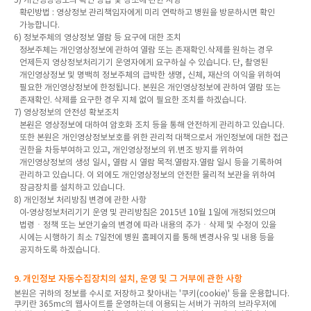
확인방법 : 영상정보 관리책임자에게 미리 연락하고 병원을 방문하시면 확인
가능합니다.
6) 정보주체의 영상정보 열람 등 요구에 대한 조치
정보주체는 개인영상정보에 관하여 열람 또는 존재확인.삭제를 원하는 경우
언제든지 영상정보처리기기 운영자에게 요구하실 수 있습니다. 단, 촬영된
개인영상정보 및 명백히 정보주체의 급박한 생명, 신체, 재산의 이익을 위하여
필요한 개인영상정보에 한정됩니다. 본원은 개인영상정보에 관하여 열람 또는
존재확인. 삭제를 요구한 경우 지체 없이 필요한 조치를 하겠습니다.
7) 영상정보의 안전성 확보조치
본원은 영상정보에 대하여 암호화 조치 등을 통해 안전하게 관리하고 있습니다.
또한 본원은 개인영상정보보호를 위한 관리적 대책으로서 개인정보에 대한 접근
권한을 차등부여하고 있고, 개인영상정보의 위.변조 방지를 위하여
개인영상정보의 생성 일시, 열람 시 열람 목적.열람자.열람 일시 등을 기록하여
관리하고 있습니다. 이 외에도 개인영상정보의 안전한 물리적 보관을 위하여
잠금장치를 설치하고 있습니다.
8) 개인정보 처리방침 변경에 관한 사항
이 영상정보처리기기 운영 및 관리방침은 2015년 10월 1일에 개정되었으며
법령ㆍ정책 또는 보안기술의 변경에 따라 내용의 추가ㆍ삭제 및 수정이 있을
시에는 시행하기 최소 7일전에 병원 홈페이지를 통해 변경사유 및 내용 등을
공지하도록 하겠습니다.
9. 개인정보 자동수집장치의 설치, 운영 및 그 거부에 관한 사항
본원은 귀하의 정보를 수시로 저장하고 찾아내는 '쿠키(cookie)' 등을 운용합니다.
쿠키란 365mc의 웹사이트를 운영하는데 이용되는 서버가 귀하의 브라우저에