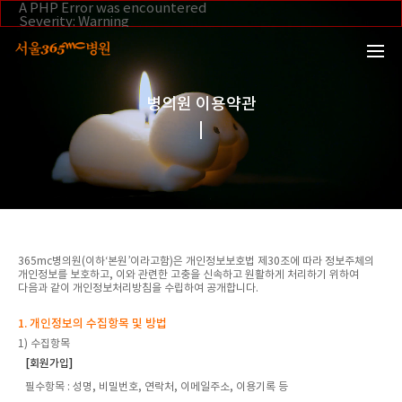
본문 바로가기
A PHP Error was encountered
Severity: Warning
Message: Invalid argument supplied for foreach()
Filename: _inc/header_body.php
Line Number: 108
Backtrace:
File:
/home/suction/public_html/application/views/mobile/se
병의원 이용약관
Line: 108
Function: _error_handler
File:
/home/suction/public_html/application/views/mobile/seo
Line: 295
Function: include
File:
/home/suction/public_html/application/core/MY_Control
Line: 113
Function: view
File:
365mc병의원(이하‘본원’이라고함)은 개인정보보호법 제30조에 따라 정보주체의
/home/suction/public_html/application/controllers/Foot
개인정보를 보호하고, 이와 관련한 고충을 신속하고 원활하게 처리하기 위하여
Line: 34
다음과 같이 개인정보처리방침을 수립하여 공개합니다.
Function: view_print
File: /home/suction/public_html/index.php
Line: 327
1. 개인정보의 수집항목 및 방법
Function: require_once
1) 수집항목
[회원가입]
필수항목
: 성명, 비밀번호, 연락처, 이메일주소, 이용기록 등