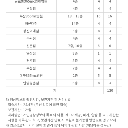
글로벌365mc
인천병원
4층
4
4
분당점
4층
4
4
부산365mc병원
13 ~ 15층
16
16
해운대점
14층
4
4
성신여대점
5층
4
4
수원점
4층
4
4
신촌점
7층, 10층
6
6
일산점
8층
1
1
천호점
3층
4
4
부천점
7층
4
4
대구365mc병원
2층
5
5
안양평촌점
6층
4
4
계
120
3) 영상정보의 촬영시간, 보관기간 및 처리방법
촬영시간 : 24시간 (모션 감지에 의한 촬영)
보관기간 : 1개월
처리방법 : 개인영상정보의 목적 외 이용, 제3자 제공, 파기, 열람 등 요구에 관한
사항을 기록.관리 하고, 보관기간 만료 시 복원이 불가능한 방법으로 영구 삭제
4) 영상정보처리기기 설치 및 관리 등의 위탁에 관한 사항 (해당하는 경우만)