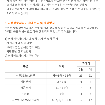
지체 없이 통지하여 정정이 이루어지도록 하겠습니다. 이용자 혹은 법정 대리인의
요청에 의해 해지 또는 삭제된 개인정보는 수집하는 개인정보의 보유 및
이용기간에 명시된 바에 따라 처리하고 그 외의 용도로 열람 또는 이용할 수 없도록
처리하고 있습니다.
8. 영상정보처리기기의 운영 및 관리방침
본원은 영상정보처리기기 운영 및 관리 방침을 통해 본 사에서 처리하는 영상정보가
어떠한 용도와 방식으로 이용 및 관리되고 있는지 알려드립니다.
1) 영상정보처리기기의 설치 근거 및 설치 목적
시설안전 및 화재 예방
고객의 안전을 위한 범죄 예방
차량도난 및 파손방지
2) 영상정보처리기기 관리현황
카메라
구분
위치
D
수량
계
서울365mc병원
지하1층 ~ 13층
21
21
1
강남본점
2 ~ 3층
4
4
영등포점
11 ~ 12층
7
7
노원점
6층
4
4
글로벌365mc
대전병원
6, 7, 8, 9, 10층
17
17