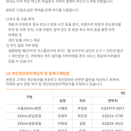
보내는 아주 작은 텍스트 파일로서 귀하의 컴퓨터 하드디스크에 저장됩니다.
본원은 다음과 같은 목적을 위해 쿠키를 사용합니다.
1)쿠키 등 사용 목적
회원과 비회원의 접속 빈도나 방문 시간 등을 분석, 이용자의 취향과 관심분야를
파악 및 자취 추적, 각종 이벤트 참여 정도 및 방문 회수 파악 등을 통한 타겟
마케팅 및
개인 맞춤 서비스 제공
2) 쿠키 설정 거부 방법
설정방법 예(인터넷 익스플로어의 경우) : 웹 브라우저 상단의 도구 > 인터넷 옵션
> 개인정보 단, 귀하께서 쿠키 설치를 거부하였을 경우 서비스 제공에 어려움이
있을 수 있습니다.
10. 개인정보관리책임자 및 침해구제방법
본원은 고객의 개인정보를 보호하고 개인정보와 관련한 불만을 처리하기 위하여
아래와 같이 관련 부서 및 개인정보관리책임자를 지정하고 있습니다.
개인정
구분
성명
직위
연락처
서울365mc병원
나혜영
부실장
02)3474-3657
365mc강남본점
강영미
파트장
02)516-3739
365mc영등포점
이화영
실장
02)839-3653