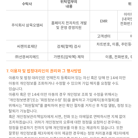
위탁업무의
수탁사
위탁 
내용
아이디, 
(내국인),
EMR
홈페이지 전자차트
개발
전화번호, 
주식회사 삼육오엠씨
및 운영 경영지원
모
고객센터
이름
차트번호, 이름, 주민등록번
씨젠의료재단
검체(혈액) 검사
(외
㈜선경써지메드
가멘트(압박복) 제작
이름, 전화번호, 주소
7. 이용자 및 법정대리인의 권리와 그 행사방법
이용자 및 법정 대리인은 언제든지 등록되어 있는 자신 혹은 당해 만 14세 미만
아동의 개인정보를 조회하거나 수정할 수 있으며 가입 해지를 요청할 수도
있습니다.
이용자 혹은 만 14세 미만 아동의 경우 개인정보 조회 및 수정을 위해서는
'개인정보변경'(또는 '회원정보수정' 등)을 클릭하고 가입해지(동의철회)를
위해서는 "회원탈퇴"를 클릭하여 본인 확인 절차를 거치신 후 직접 열람, 정정 또는
탈퇴가 가능합니다.
혹은 개인정보관리책임자에게 서면, 전화 또는 이메일로 연락하시면 지체 없이
조치하겠습니다. 귀하가 개인정보의 오류에 대한 정정을 요청하신 경우에는
정정을 완료하기 전까지 당해 개인정보를 이용 또는 제공하지 않습니다. 또한
잘못된 개인정보를 제3자에게 이미 제공한 경우에는 정정 처리결과를 제3자에게