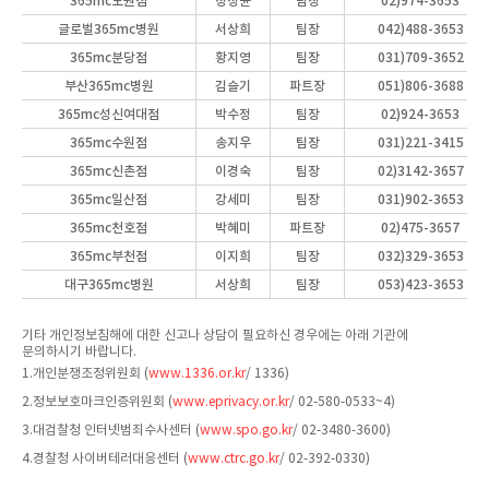
365mc노원점
정정윤
팀장
02)974-3653
글로벌365mc병원
서상희
팀장
042)488-3653
365mc분당점
황지영
팀장
031)709-3652
부산365mc병원
김슬기
파트장
051)806-3688
365mc성신여대점
박수정
팀장
02)924-3653
365mc수원점
송지우
팀장
031)221-3415
365mc신촌점
이경숙
팀장
02)3142-3657
365mc일산점
강세미
팀장
031)902-3653
365mc천호점
박혜미
파트장
02)475-3657
365mc부천점
이지희
팀장
032)329-3653
대구365mc병원
서상희
팀장
053)423-3653
기타 개인정보침해에 대한 신고나 상담이 필요하신 경우에는 아래 기관에
문의하시기 바랍니다.
1.개인분쟁조정위원회 (
www.1336.or.kr
/ 1336)
2.정보보호마크인증위원회 (
www.eprivacy.or.kr
/ 02-580-0533~4)
3.대검찰청 인터넷범죄수사센터 (
www.spo.go.kr
/ 02-3480-3600)
4.경찰청 사이버테러대응센터 (
www.ctrc.go.kr
/ 02-392-0330)