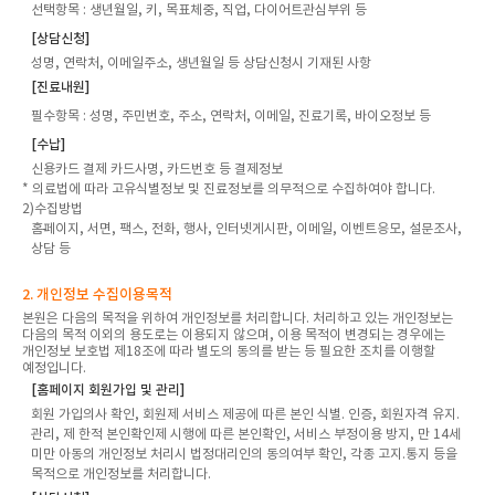
선택항목
: 생년월일, 키, 목표체중, 직업, 다이어트관심부위 등
[상담신청]
성명, 연락처, 이메일주소, 생년월일 등 상담신청시 기재된 사항
[진료내원]
필수항목
: 성명, 주민번호, 주소, 연락처, 이메일, 진료기록, 바이오정보 등
[수납]
신용카드 결제 카드사명, 카드번호 등 결제정보
* 의료법에 따라 고유식별정보 및 진료정보를 의무적으로 수집하여야 합니다.
2)수집방법
홈페이지, 서면, 팩스, 전화, 행사, 인터넷게시판, 이메일, 이벤트응모, 설문조사,
상담 등
2. 개인정보 수집이용목적
본원은 다음의 목적을 위하여 개인정보를 처리합니다. 처리하고 있는 개인정보는
다음의 목적 이외의 용도로는 이용되지 않으며, 이용 목적이 변경되는 경우에는
개인정보 보호법 제18조에 따라 별도의 동의를 받는 등 필요한 조치를 이행할
예정입니다.
[홈페이지 회원가입 및 관리]
회원 가입의사 확인, 회원제 서비스 제공에 따른 본인 식별. 인증, 회원자격 유지.
관리, 제 한적 본인확인제 시행에 따른 본인확인, 서비스 부정이용 방지, 만 14세
미만 아동의 개인정보 처리시 법정대리인의 동의여부 확인, 각종 고지.통지 등을
목적으로 개인정보를 처리합니다.