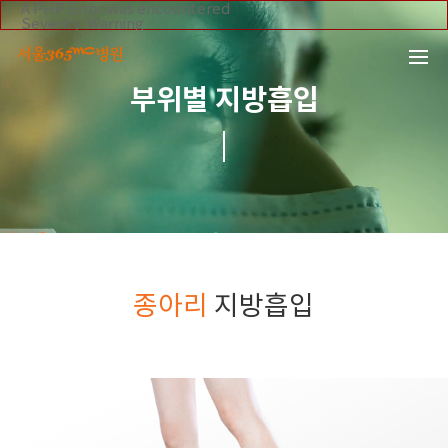
본문 바로가기
A PHP Error was encountered
Severity: Warning
Liposuction by site
Message: Invalid argument supplied for foreach()
Filename: _inc/header_body.php
Line Number: 108
Backtrace:
부위별 지방흡입
File:
/home/suction/public_html/application/views/mobile/se
Line: 108
Function: _error_handler
File:
/home/suction/public_html/application/views/mobile/seo
Line: 295
Function: include
File:
/home/suction/public_html/application/core/MY_Control
Line: 113
Function: view
File:
/home/suction/public_html/application/controllers/sucti
종아리
지방흡입
Line: 44
Function: view_print
File: /home/suction/public_html/index.php
Line: 327
Function: require_once