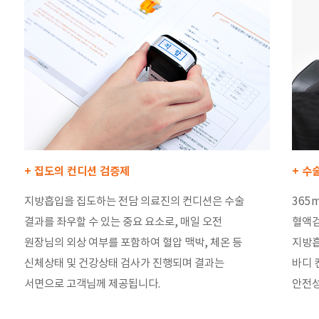
+ 집도의 컨디션 검증제
+ 수
지방흡입을 집도하는 전담 의료진의 컨디션은 수술
365
결과를 좌우할 수 있는 중요 요소로, 매일 오전
혈액검
원장님의 외상 여부를 포함하여 혈압 맥박, 체온 등
지방흡
신체상태 및 건강상태 검사가 진행되며 결과는
바디 
서면으로 고객님께 제공됩니다.
안전성