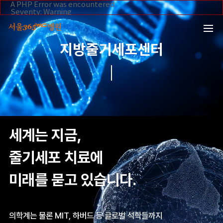
본문 바로가기
A PHP Error was encountered
Severity: Warning
Message: Invalid argument supplied for foreach()
Filename: _inc/header_body.php
Line Number: 108
Backtrace:
지방줄기세포센터
File:
/home/suction/public_html/application/views/mobile/se
Line: 108
Function: _error_handler
File:
/home/suction/public_html/application/views/mobile/seo
Line: 295
Function: include
File:
/home/suction/public_html/application/core/MY_Control
Line: 113
세계는 지금,
Function: view
File:
/home/suction/public_html/application/controllers/Stem
줄기세포 치료에
Line: 33
Function: view_print
File: /home/suction/public_html/index.php
미래를 묻고 있습니다.
Line: 327
Function: require_once
의학계는 물론 MIT, 하버드 등 글로벌 석학들까지