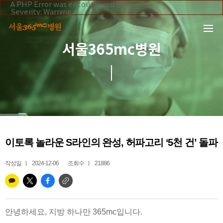
본문 바로가기
A PHP Error was encountered
Severity: Warning
Message: Invalid argument supplied for foreach()
Filename: _inc/header_body.php
Line Number: 108
Backtrace:
서울365mc병원
File:
/home/suction/public_html/application/views/mobile/se
Line: 108
Function: _error_handler
File:
/home/suction/public_html/application/views/mobile/seo
Line: 295
Function: include
File:
/home/suction/public_html/application/core/MY_Control
Line: 113
Function: view
File:
이토록 놀라운 S라인의 완성, 허파고리 ‘5천 건’ 돌파
/home/suction/public_html/application/controllers/365m
Line: 255
Function: view_print
작성일
2024-12-06
조회수
21886
File: /home/suction/public_html/index.php
Line: 327
Function: require_once
안녕하세요, 지방 하나만 365mc입니다.