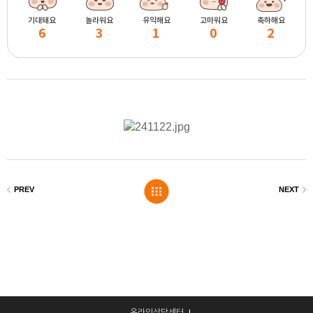
기대돼요
놀라워요
유익해요
고마워요
축하해요
6
3
1
0
2
온라인상담센터