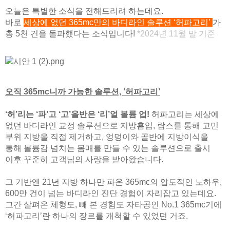
오늘은 특별한 소식을 전해드리려 하는데요.
바로
세상에 없던 365mc만의 바디라인 솔루션 ‘허파고리’
가
총 5천 건을 돌파했다는 소식입니다!
*2024년 11월 말 기준
오직 365mc니까 가능한 솔루션, ‘허파고리’
‘허’리는 ‘파’고 ‘고’올반은 ‘리’얼 볼륨 업!
허파고리는 세상에
없던 바디라인 교정 솔루션으로 지방흡입, 람스를 통해 고민
부위 지방을 직접 제거하고, 엉덩이와 골반에 지방이식을
통해 볼륨감 넘치는 몸매를 만들 수 있는 솔루션으로 출시
이후 꾸준히 고객님의 사랑을 받아왔습니다.
그 기반엔 21년 지방 하나만 파온 365mc의 압도적인 노하우,
600만 건이 넘는 바디라인 진단 경험이 자리잡고 있는데요.
그간 살펴온 체형도, 빼 본 경험도 자타공인 No.1 365mc기에
‘허파고리’란 하나의 장르를 개척할 수 있었던 거죠.