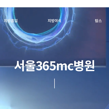
지방흡입
지방이식
람스
서울365mc병원