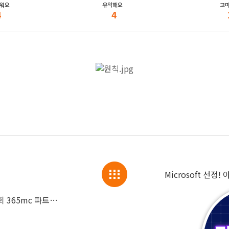
워요
유익해요
고
4
4
365mc병원·비만클리닉 네트워크 <제1회 365mc 파트너십 영예식> 개최