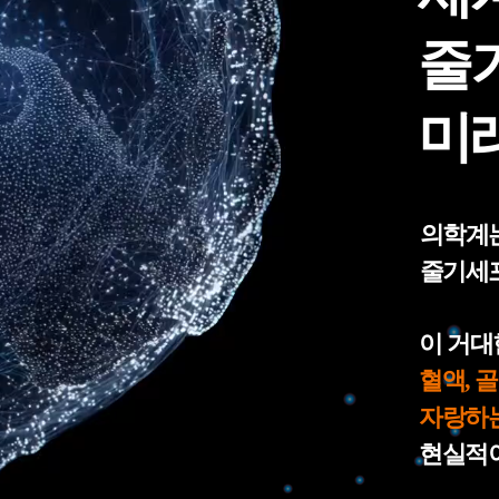
줄
미
의학계는
줄기세포
이 거대
혈액, 
자랑하
현실적이