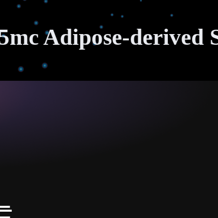
Adipose-derived Stem 
는