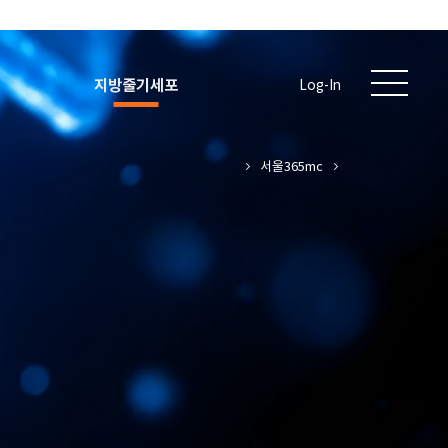
지방줄기세포
Log-In
서울365mc