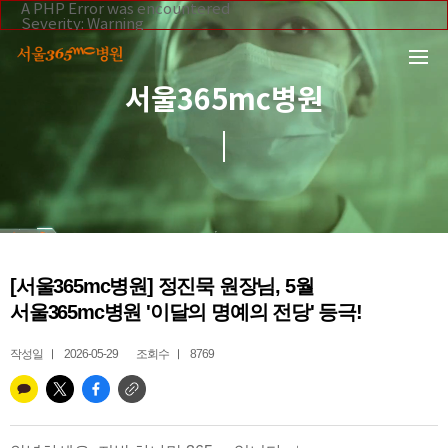
본문 바로가기
A PHP Error was encountered
Severity: Warning
Message: Invalid argument supplied for foreach()
Filename: _inc/header_body.php
Line Number: 108
Backtrace:
서울365mc병원
File:
/home/suction/public_html/application/views/mobile/se
Line: 108
Function: _error_handler
File:
/home/suction/public_html/application/views/mobile/seo
Line: 295
Function: include
File:
/home/suction/public_html/application/core/MY_Control
Line: 113
Function: view
File:
[서울365mc병원] 정진묵 원장님, 5월
/home/suction/public_html/application/controllers/365m
Line: 255
서울365mc병원 '이달의 명예의 전당' 등극!
Function: view_print
File: /home/suction/public_html/index.php
Line: 327
작성일
2026-05-29
조회수
8769
Function: require_once