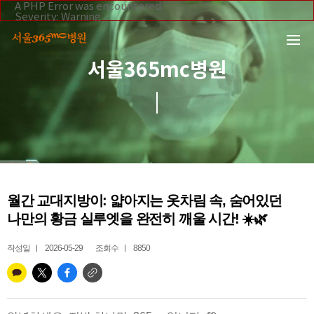
본문 바로가기
A PHP Error was encountered
Severity: Warning
Message: Invalid argument supplied for foreach()
Filename: _inc/header_body.php
Line Number: 108
Backtrace:
서울365mc병원
File:
/home/suction/public_html/application/views/mobile/se
Line: 108
Function: _error_handler
File:
/home/suction/public_html/application/views/mobile/seo
Line: 295
Function: include
File:
/home/suction/public_html/application/core/MY_Control
Line: 113
Function: view
File:
월간 교대지방이: 얇아지는 옷차림 속, 숨어있던
/home/suction/public_html/application/controllers/365m
Line: 255
나만의 황금 실루엣을 완전히 깨울 시간! ☀️🌿
Function: view_print
File: /home/suction/public_html/index.php
Line: 327
작성일
2026-05-29
조회수
8850
Function: require_once