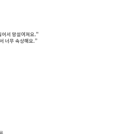
싫어서 망설여져요."
서 너무 속상해요.”
륨.