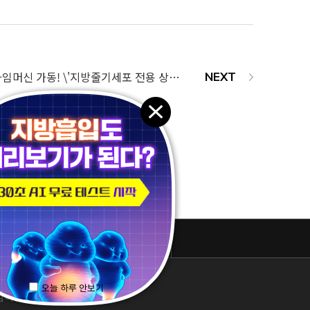
서울365mc병원 타임머신 가동! \'지방줄기세포 전용 상담실 OPEN\'
패밀리 사이트
오늘 하루 안보기
하진 / 1577-3653