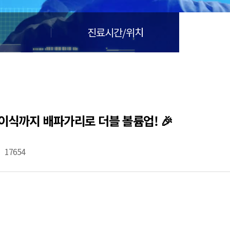
진료시간/위치
이식까지 배파가리로 더블 볼륨업! 🎉
17654