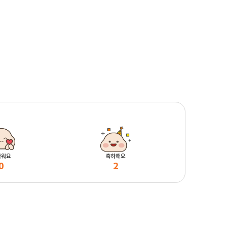
마워요
축하해요
0
2