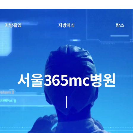
지방흡입
지방이식
람스
서울365mc병원